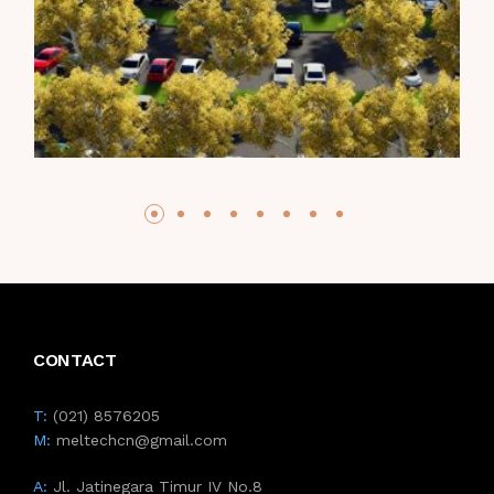
CONTACT
T:
(021) 8576205
M:
meltechcn@gmail.com
A:
Jl. Jatinegara Timur IV No.8