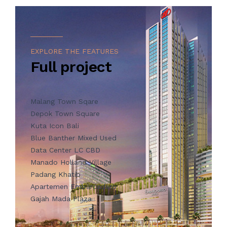
EXPLORE THE FEATURES
Full project
Malang Town Sqare
Depok Town Square
Kuta Icon Bali
Blue Banther Mixed Used
Data Center LC CBD
Manado Holland Village
Padang Khatib
Apartemen Embarcadero
Gajah Mada Plaza